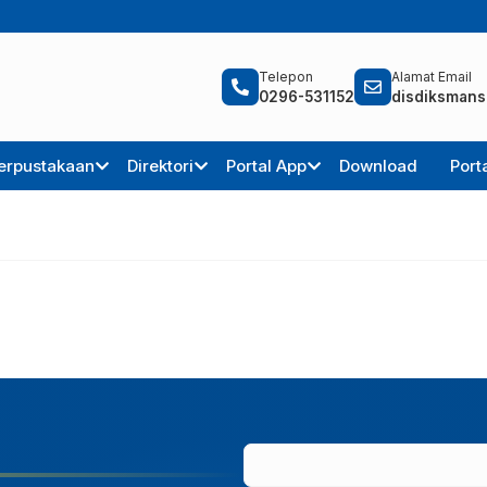
Telepon
Alamat Email
0296-531152
disdiksmans
erpustakaan
Direktori
Portal App
Download
Port