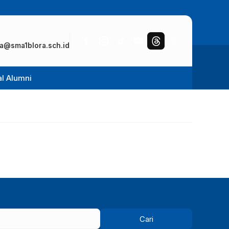
a@sma1blora.sch.id
al Alumni