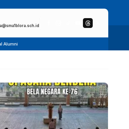
a@sma1blora.sch.id
al Alumni