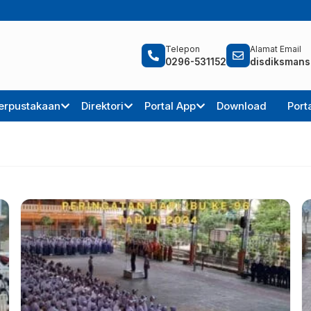
Telepon
Alamat Email
0296-531152
disdiksmans
erpustakaan
Direktori
Portal App
Download
Port