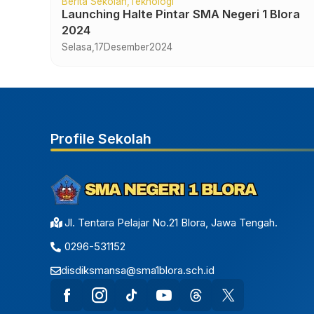
Berita Sekolah
Teknologi
Launching Halte Pintar SMA Negeri 1 Blora
2024
Selasa,
17
Desember
2024
Profile Sekolah
Jl. Tentara Pelajar No.21 Blora, Jawa Tengah.
0296-531152
disdiksmansa@sma1blora.sch.id