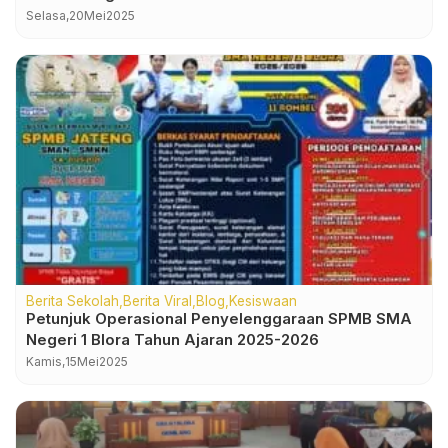
Selasa,
20
Mei
2025
Berita Sekolah
Berita Viral
Blog
Kesiswaan
Petunjuk Operasional Penyelenggaraan SPMB SMA
Negeri 1 Blora Tahun Ajaran 2025-2026
Kamis,
15
Mei
2025