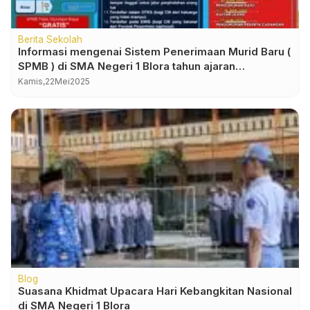
Berita Sekolah
Informasi mengenai Sistem Penerimaan Murid Baru (
SPMB ) di SMA Negeri 1 Blora tahun ajaran
2025/2026
Kamis,
22
Mei
2025
Blog
Suasana Khidmat Upacara Hari Kebangkitan Nasional
di SMA Negeri 1 Blora