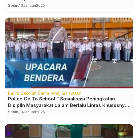
Senin,
13
Januari
2025
Berita Sekolah
Berita Viral
Kesiswaan
Police Go To School “ Sosialisasi Peningkatan
Disiplin Masyarakat dalam Berlalu Lintas Khususnya
Pelajar”
Senin,
13
Januari
2025