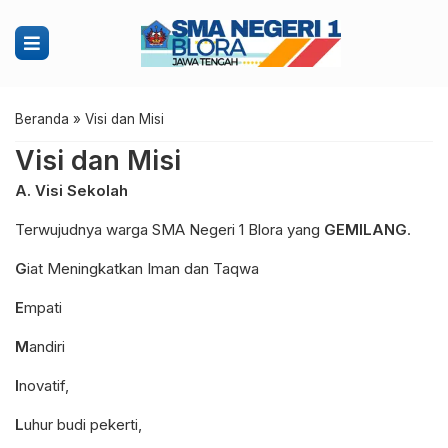
Beranda
»
Visi dan Misi
Visi dan Misi
A. Visi Sekolah
Terwujudnya warga SMA Negeri 1 Blora yang
GEMILANG
.
G
iat Meningkatkan Iman dan Taqwa
E
mpati
M
andiri
I
novatif,
L
uhur budi pekerti,