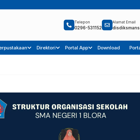
Telepon
Alamat Email
0296-531152
disdiksmans
erpustakaan
Direktori
Portal App
Download
Port