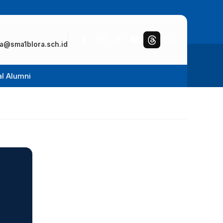
a@sma1blora.sch.id
al Alumni