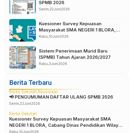
SPMB 2026
Senin,
22
Juni
2026
Kuesioner Survey Kepuasan
Masyarakat SMA NEGERI 1 BLORA,
Cabang Dinas Pendidikan Wilayah IV
Rabu,
10
Juni
2026
Sistem Penerimaan Murid Baru
(SPMB) Tahun Ajaran 2026/2027
Rabu,
3
Juni
2026
Berita Terbaru
Berita Sekolah
Kesiswaan
📢 PENGUMUMAN DAFTAR ULANG SPMB 2026
Senin,
22
Juni
2026
Berita Sekolah
Kuesioner Survey Kepuasan Masyarakat SMA
NEGERI 1 BLORA, Cabang Dinas Pendidikan Wilayah
IV
Rabu,
10
Juni
2026