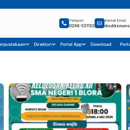
Telepon
Alamat Email
0296-531152
disdiksmans
erpustakaan
Direktori
Portal App
Download
Port