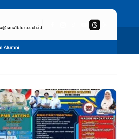
a@sma1blora.sch.id
al Alumni