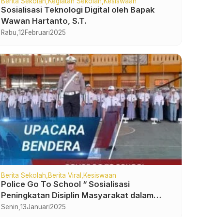
Berita Sekolah
Kegiatan Sekolah
Kesiswaan
Sosialisasi Teknologi Digital oleh Bapak
Wawan Hartanto, S.T.
Rabu,
12
Februari
2025
Berita Sekolah
Berita Viral
Kesiswaan
Police Go To School “ Sosialisasi
Peningkatan Disiplin Masyarakat dalam
Berlalu Lintas Khususnya Pelajar”
Senin,
13
Januari
2025