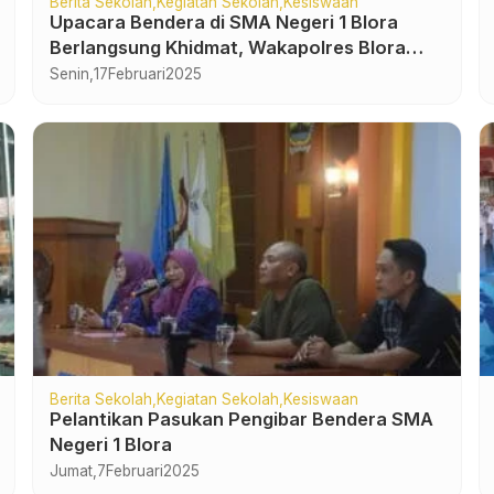
Berita Sekolah
Kegiatan Sekolah
Kesiswaan
Upacara Bendera di SMA Negeri 1 Blora
Berlangsung Khidmat, Wakapolres Blora
Bertindak sebagai Inspektur Upacara
Senin,
17
Februari
2025
Berita Sekolah
Kegiatan Sekolah
Kesiswaan
Pelantikan Pasukan Pengibar Bendera SMA
Negeri 1 Blora
Jumat,
7
Februari
2025