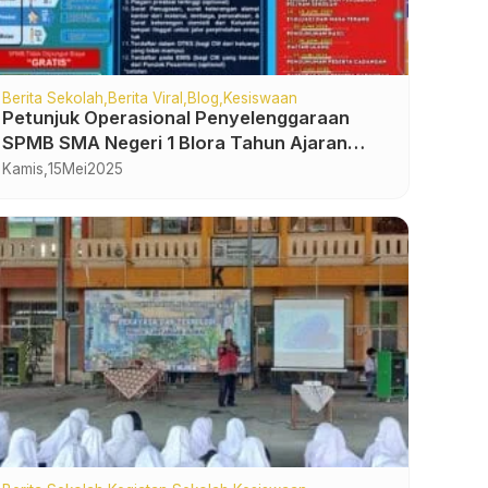
Berita Sekolah
Berita Viral
Blog
Kesiswaan
Petunjuk Operasional Penyelenggaraan
SPMB SMA Negeri 1 Blora Tahun Ajaran
2025-2026
Kamis,
15
Mei
2025