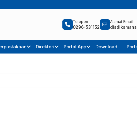
Telepon
Alamat Email
0296-531152
disdiksmans
erpustakaan
Direktori
Portal App
Download
Port