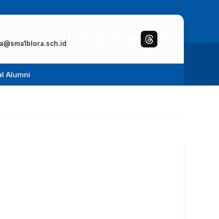
a@sma1blora.sch.id
al Alumni