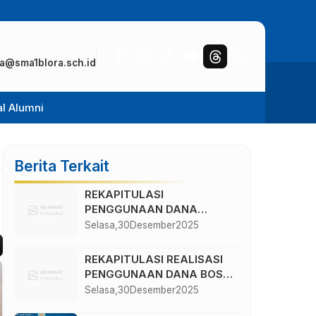
a@sma1blora.sch.id
al Alumni
Berita Terkait
REKAPITULASI
PENGGUNAAN DANA
BOSKIN TAHUN 2025
Selasa,
30
Desember
2025
REKAPITULASI REALISASI
PENGGUNAAN DANA BOS
REGULAR TAHAP II
Selasa,
30
Desember
2025