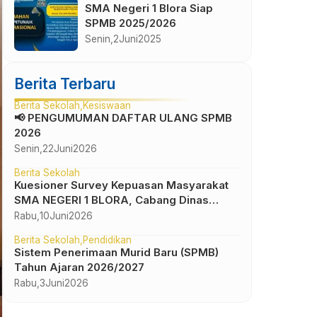
SMA Negeri 1 Blora Siap
SPMB 2025/2026
Senin,
2
Juni
2025
Berita Terbaru
Berita Sekolah
Kesiswaan
📢 PENGUMUMAN DAFTAR ULANG SPMB
2026
Senin,
22
Juni
2026
Berita Sekolah
Kuesioner Survey Kepuasan Masyarakat
SMA NEGERI 1 BLORA, Cabang Dinas
Pendidikan Wilayah IV
Rabu,
10
Juni
2026
Berita Sekolah
Pendidikan
Sistem Penerimaan Murid Baru (SPMB)
Tahun Ajaran 2026/2027
Rabu,
3
Juni
2026