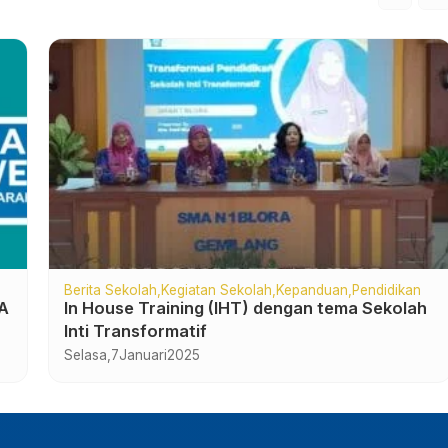
Berita Sekolah
Kesiswaan
h
Upacara Bendera Awal Tahun 2025 dan
penyerahan penghargaan kejuaraan.
Senin,
6
Januari
2025