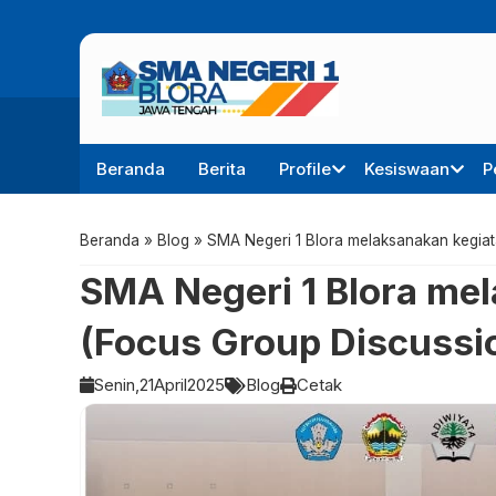
Beranda
Berita
Profile
Kesiswaan
P
Beranda
»
Blog
»
SMA Negeri 1 Blora melaksanakan kegia
SMA Negeri 1 Blora me
(Focus Group Discussi
Senin,
21
April
2025
Blog
Cetak