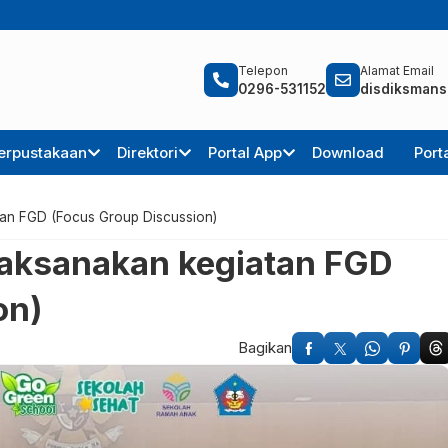
Telepon
Alamat Email
0296-531152
disdiksmans
erpustakaan
Direktori
Portal App
Download
Port
tan FGD (Focus Group Discussion)
laksanakan kegiatan FGD
on)
Bagikan