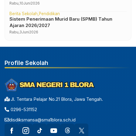
IV
Rabu,
10
Juni
2026
Berita Sekolah
Pendidikan
Sistem Penerimaan Murid Baru (SPMB) Tahun
Ajaran 2026/2027
Rabu,
3
Juni
2026
Profile Sekolah
Jl. Tentara Pelajar No.21 Blora, Jawa Tengah.
0296-531152
disdiksmansa@sma1blora.sch.id