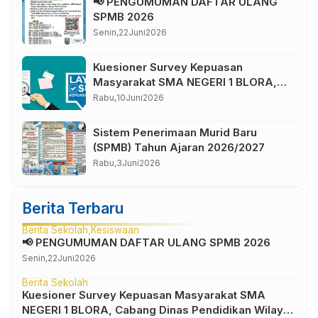
📢 PENGUMUMAN DAFTAR ULANG
SPMB 2026
Senin,
22
Juni
2026
Kuesioner Survey Kepuasan
Masyarakat SMA NEGERI 1 BLORA,
Cabang Dinas Pendidikan Wilayah IV
Rabu,
10
Juni
2026
Sistem Penerimaan Murid Baru
(SPMB) Tahun Ajaran 2026/2027
Rabu,
3
Juni
2026
Berita Terbaru
Berita Sekolah
Kesiswaan
📢 PENGUMUMAN DAFTAR ULANG SPMB 2026
Senin,
22
Juni
2026
Berita Sekolah
Kuesioner Survey Kepuasan Masyarakat SMA
NEGERI 1 BLORA, Cabang Dinas Pendidikan Wilayah