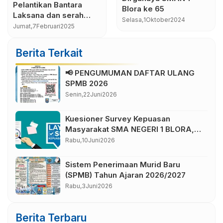
sebagai Sarana
Teknologi: Menjawab
Pengembangan Bakat
Tantangan Era Digital
Minggu,
29
Maret
2026
Minggu,
29
Maret
2026
dan Minat Siswa
Berita Terkait
📢 PENGUMUMAN DAFTAR ULANG
SPMB 2026
Senin,
22
Juni
2026
Kuesioner Survey Kepuasan
Masyarakat SMA NEGERI 1 BLORA,
Cabang Dinas Pendidikan Wilayah IV
Rabu,
10
Juni
2026
Sistem Penerimaan Murid Baru
(SPMB) Tahun Ajaran 2026/2027
Rabu,
3
Juni
2026
Berita Terbaru