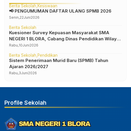
Berita Sekolah
Kesiswaan
📢 PENGUMUMAN DAFTAR ULANG SPMB 2026
Senin,
22
Juni
2026
Berita Sekolah
Kuesioner Survey Kepuasan Masyarakat SMA
NEGERI 1 BLORA, Cabang Dinas Pendidikan Wilayah
IV
Rabu,
10
Juni
2026
Berita Sekolah
Pendidikan
Sistem Penerimaan Murid Baru (SPMB) Tahun
Ajaran 2026/2027
Rabu,
3
Juni
2026
Profile Sekolah