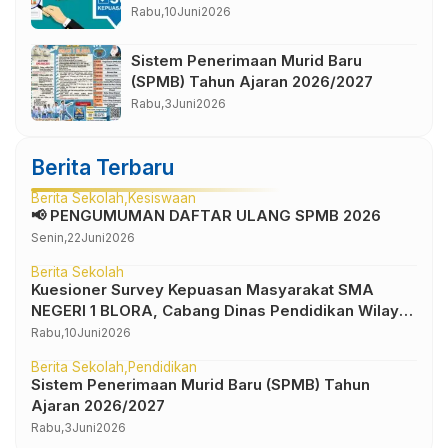
Cabang Dinas Pendidikan Wilayah IV
Rabu,
10
Juni
2026
Sistem Penerimaan Murid Baru
(SPMB) Tahun Ajaran 2026/2027
Rabu,
3
Juni
2026
Berita Terbaru
Berita Sekolah
Kesiswaan
📢 PENGUMUMAN DAFTAR ULANG SPMB 2026
Senin,
22
Juni
2026
Berita Sekolah
Kuesioner Survey Kepuasan Masyarakat SMA
NEGERI 1 BLORA, Cabang Dinas Pendidikan Wilayah
IV
Rabu,
10
Juni
2026
Berita Sekolah
Pendidikan
Sistem Penerimaan Murid Baru (SPMB) Tahun
Ajaran 2026/2027
Rabu,
3
Juni
2026