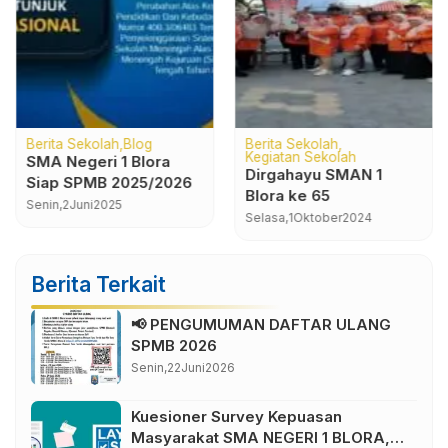
Berita Sekolah
Blog
Berita Sekolah
Kegiatan Sekolah
SMA Negeri 1 Blora
Dirgahayu SMAN 1
Siap SPMB 2025/2026
Blora ke 65
Senin,
2
Juni
2025
Selasa,
1
Oktober
2024
Berita Terkait
📢 PENGUMUMAN DAFTAR ULANG
SPMB 2026
Senin,
22
Juni
2026
Kuesioner Survey Kepuasan
Masyarakat SMA NEGERI 1 BLORA,