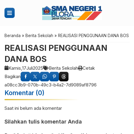
Beranda
»
Berita Sekolah
»
REALISASI PENGGUNAAN DANA BOS
REALISASI PENGGUNAAN
DANA BOS
Kamis,
17
Juli
2025
Berita Sekolah
Cetak
Bagikan
a08cc3b9-070b-49c3-b4a2-7d9089af8796
Komentar (0)
Saat ini belum ada komentar
Silahkan tulis komentar Anda