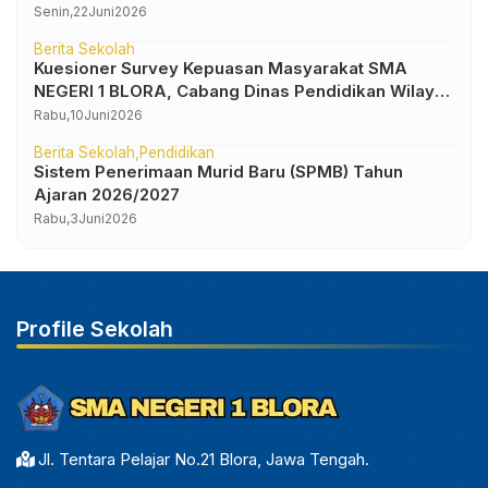
Senin,
22
Juni
2026
Berita Sekolah
Kuesioner Survey Kepuasan Masyarakat SMA
NEGERI 1 BLORA, Cabang Dinas Pendidikan Wilayah
IV
Rabu,
10
Juni
2026
Berita Sekolah
Pendidikan
Sistem Penerimaan Murid Baru (SPMB) Tahun
Ajaran 2026/2027
Rabu,
3
Juni
2026
Profile Sekolah
Jl. Tentara Pelajar No.21 Blora, Jawa Tengah.