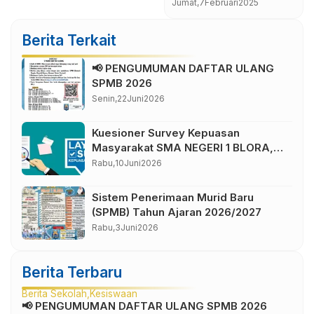
 atau
Berlangsung Khidmat,
025
Senin,
17
Februari
2025
tahun ajaran 2
 Ambalan
Wakapolres Blora
. Kartini
Bertindak sebagai
Berita Terkait
Inspektur Upacara
📢 PENGUMUMAN DAFTAR ULANG
SPMB 2026
Senin,
22
Juni
2026
Kuesioner Survey Kepuasan
Masyarakat SMA NEGERI 1 BLORA,
Cabang Dinas Pendidikan Wilayah IV
Rabu,
10
Juni
2026
Sistem Penerimaan Murid Baru
(SPMB) Tahun Ajaran 2026/2027
Rabu,
3
Juni
2026
Berita Terbaru
Berita Sekolah
Kesiswaan
📢 PENGUMUMAN DAFTAR ULANG SPMB 2026