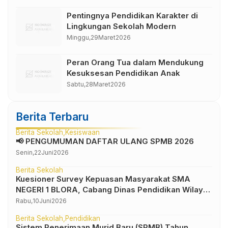
Pentingnya Pendidikan Karakter di
Lingkungan Sekolah Modern
Minggu,
29
Maret
2026
Peran Orang Tua dalam Mendukung
Kesuksesan Pendidikan Anak
Sabtu,
28
Maret
2026
Berita Terbaru
Berita Sekolah
Kesiswaan
📢 PENGUMUMAN DAFTAR ULANG SPMB 2026
Senin,
22
Juni
2026
Berita Sekolah
Kuesioner Survey Kepuasan Masyarakat SMA
NEGERI 1 BLORA, Cabang Dinas Pendidikan Wilayah
IV
Rabu,
10
Juni
2026
Berita Sekolah
Pendidikan
Sistem Penerimaan Murid Baru (SPMB) Tahun