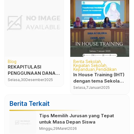
Blog
Berita Sekolah
Kegiatan Sekolah
REKAPITULASI
Kepanduan
Pendidikan
PENGGUNAAN DANA
In House Training (IHT)
BOSKIN TAHUN 2025
Selasa,
30
Desember
2025
dengan tema Sekolah
Inti Transformatif
Selasa,
7
Januari
2025
Berita Terkait
Tips Memilih Jurusan yang Tepat
untuk Masa Depan Siswa
Minggu,
29
Maret
2026