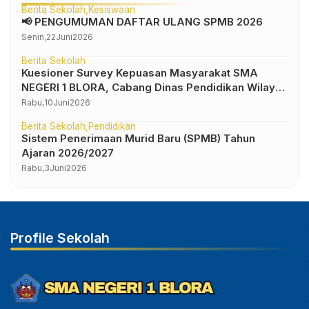
Berita Sekolah
Kesiswaan
📢 PENGUMUMAN DAFTAR ULANG SPMB 2026
Senin,
22
Juni
2026
Berita Sekolah
Kuesioner Survey Kepuasan Masyarakat SMA
NEGERI 1 BLORA, Cabang Dinas Pendidikan Wilayah
IV
Rabu,
10
Juni
2026
Berita Sekolah
Pendidikan
Sistem Penerimaan Murid Baru (SPMB) Tahun
Ajaran 2026/2027
Rabu,
3
Juni
2026
Profile Sekolah