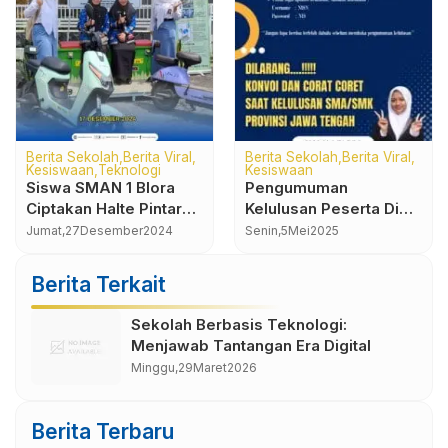
Blog
Berita Sekolah
Berita Viral
Kegiatan Sekolah
Sosialisasi Pemilihan
Selamat dan sukses
Mata Pelajararan Siswa
k
atas prestasi yang
Kelas X Tahun 2025
Jumat,
9
Mei
2025
diraih siswa siswi SMA
Senin,
21
April
2025
Negeri 1 Blora
Berita Terkait
Sekolah Berbasis Teknologi:
Menjawab Tantangan Era Digital
Minggu,
29
Maret
2026
Berita Terbaru