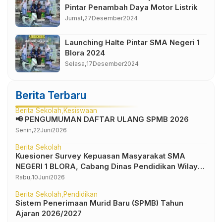
Pintar Penambah Daya Motor Listrik
Jumat,
27
Desember
2024
Launching Halte Pintar SMA Negeri 1
Blora 2024
Selasa,
17
Desember
2024
Berita Terbaru
Berita Sekolah
Kesiswaan
📢 PENGUMUMAN DAFTAR ULANG SPMB 2026
Senin,
22
Juni
2026
Berita Sekolah
Kuesioner Survey Kepuasan Masyarakat SMA
NEGERI 1 BLORA, Cabang Dinas Pendidikan Wilayah
IV
Rabu,
10
Juni
2026
Berita Sekolah
Pendidikan
Sistem Penerimaan Murid Baru (SPMB) Tahun
Ajaran 2026/2027