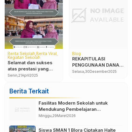
Berita Sekolah
Kesiswaan
Berita Sekolah
SMA N 1 BLORA
SMA Negeri 1 Blora
Mengikuti Upacara Hari
Siap SPMB 2025/2026
Pahlawan
Minggu,
10
November
2024
Sabtu,
24
Mei
2025
Berita Terkait
Fasilitas Modern Sekolah untuk
Mendukung Pembelajaran
Berkualitas
Minggu,
29
Maret
2026
Siswa SMAN 1 Blora Ciptakan Halte