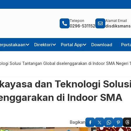
Telepon
Alamat Email
0296-531152
disdiksmans
erpustakaan
Direktori
Portal App
Download
Port
logi Solusi Tantangan Global diselenggarakan di Indoor SMA Negeri 1
kayasa dan Teknologi Solus
lenggarakan di Indoor SMA
Bagikan