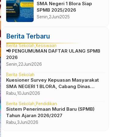
SMA Negeri 1 Blora Siap
SPMB 2025/2026
Senin,
2
Juni
2025
Berita Terbaru
Berita Sekolah
Kesiswaan
📢 PENGUMUMAN DAFTAR ULANG SPMB
2026
Senin,
22
Juni
2026
Berita Sekolah
Kuesioner Survey Kepuasan Masyarakat
SMA NEGERI 1 BLORA, Cabang Dinas
Pendidikan Wilayah IV
Rabu,
10
Juni
2026
Berita Sekolah
Pendidikan
Sistem Penerimaan Murid Baru (SPMB)
Tahun Ajaran 2026/2027
Rabu,
3
Juni
2026