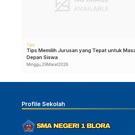
Berita Sekolah
Berita Viral
Kegiatan Sekolah
Selamat dan sukses atas prestasi yang dirai
siswa siswi SMA Negeri 1 Blora
Senin,
21
April
2025
Profile Sekolah