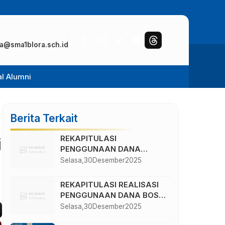
a@sma1blora.sch.id
al Alumni
Berita Terkait
REKAPITULASI
i
PENGGUNAAN DANA
BOSKIN TAHUN 2025
Selasa,
30
Desember
2025
REKAPITULASI REALISASI
PENGGUNAAN DANA BOS
REGULAR TAHAP II
Selasa,
30
Desember
2025