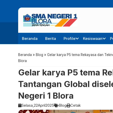
Beranda
Berita
Profile
Kesiswaan
P
Beranda
»
Blog
»
Gelar karya P5 tema Rekayasa dan Tekno
Blora
Gelar karya P5 tema Re
Tantangan Global dise
Negeri 1 Blora
Selasa,
22
April
2025
Blog
Cetak