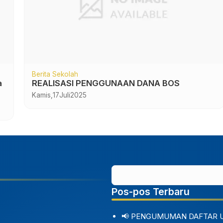
Berita Sekolah
h
Upacara Peringatan Hari Ibu (PHI) ke 96
Minggu,
22
Desember
2024
Pos-pos Terbaru
📢 PENGUMUMAN DAFTAR 