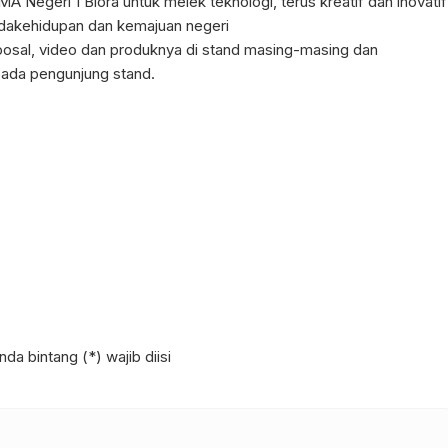
Negeri 1 Blora untuk melek teknologi, terus kreatif dan inovatif
dakehidupan dan kemajuan negeri
posal, video dan produknya di stand masing-masing dan
ada pengunjung stand.
da bintang (*) wajib diisi