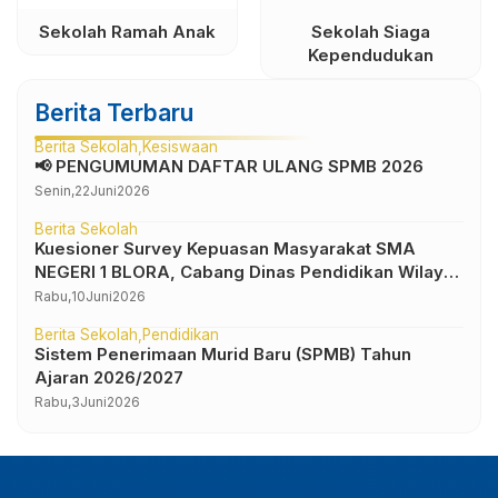
olah Ramah Anak
Sekolah Siaga
Se
Kependudukan
Berita Terbaru
Berita Sekolah
Kesiswaan
📢 PENGUMUMAN DAFTAR ULANG SPMB 2026
Senin,
22
Juni
2026
Berita Sekolah
Kuesioner Survey Kepuasan Masyarakat SMA
NEGERI 1 BLORA, Cabang Dinas Pendidikan Wilayah
IV
Rabu,
10
Juni
2026
Berita Sekolah
Pendidikan
Sistem Penerimaan Murid Baru (SPMB) Tahun
Ajaran 2026/2027
Rabu,
3
Juni
2026