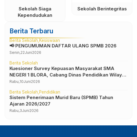
Sekolah Siaga
Sekolah Berintegritas
Kependudukan
Berita Terbaru
Berita Sekolah
Kesiswaan
📢 PENGUMUMAN DAFTAR ULANG SPMB 2026
Senin,
22
Juni
2026
Berita Sekolah
Kuesioner Survey Kepuasan Masyarakat SMA
NEGERI 1 BLORA, Cabang Dinas Pendidikan Wilayah
IV
Rabu,
10
Juni
2026
Berita Sekolah
Pendidikan
Sistem Penerimaan Murid Baru (SPMB) Tahun
Ajaran 2026/2027
Rabu,
3
Juni
2026