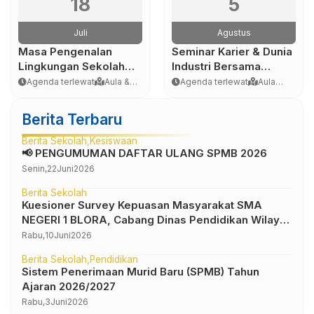
18
5
Juli
Agustus
Masa Pengenalan
Seminar Karier & Dunia
Lingkungan Sekolah
Industri Bersama
(MPLS) Tahun Ajaran
Praktisi
Agenda terlewat
Aula &
Agenda terlewat
Aula
2026/2027
Lingkungan
Utama
Sekolah
Berita Terbaru
Berita Sekolah
Kesiswaan
📢 PENGUMUMAN DAFTAR ULANG SPMB 2026
Senin,
22
Juni
2026
Berita Sekolah
Kuesioner Survey Kepuasan Masyarakat SMA
NEGERI 1 BLORA, Cabang Dinas Pendidikan Wilayah
IV
Rabu,
10
Juni
2026
Berita Sekolah
Pendidikan
Sistem Penerimaan Murid Baru (SPMB) Tahun
Ajaran 2026/2027
Rabu,
3
Juni
2026