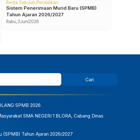
Berita Sekolah
Pendidikan
Sistem Penerimaan Murid Baru (SPMB)
Tahun Ajaran 2026/2027
Upacara & Lomba Peringatan Hari
17
Rabu,
3
Juni
2026
Kemerdekaan RI
07:00 - 11:00
Lapangan Sekolah
Agustus
ULANG SPMB 2026
Masyarakat SMA NEGERI 1 BLORA, Cabang Dinas
u (SPMB) Tahun Ajaran 2026/2027