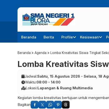
Beranda
Berita
Profile
Kesiswaan
P
Beranda
»
Agenda
»
Lomba Kreativitas Siswa Tingkat Sek
Lomba Kreativitas Sisw
Jadwal:
Sabtu,
15
Agustus
2026
-
Selasa,
18
Ag
Waktu:
08:00 - 14:00
Lokasi:
Lapangan & Ruang Multimedia
Kegiatan lomba kreativitas bertujuan untuk mengembang
Bagikan