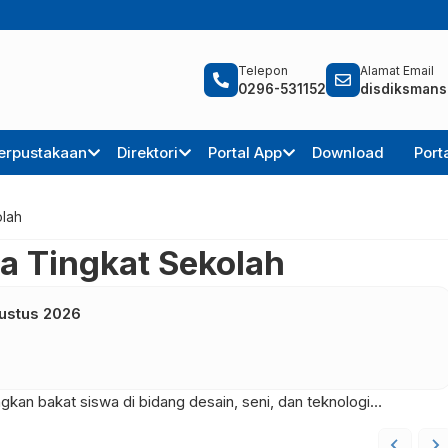
Telepon
Alamat Email
0296-531152
disdiksmans
erpustakaan
Direktori
Portal App
Download
Port
olah
a Tingkat Sekolah
ustus
2026
kan bakat siswa di bidang desain, seni, dan teknologi…