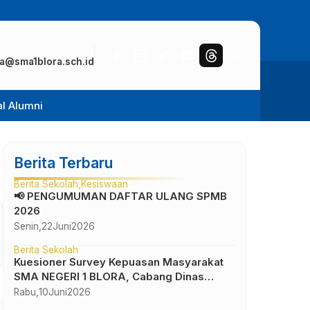
a@sma1blora.sch.id
al Alumni
Berita Terbaru
Berita Sekolah
Kesiswaan
📢 PENGUMUMAN DAFTAR ULANG SPMB
2026
Senin,
22
Juni
2026
Berita Sekolah
Kuesioner Survey Kepuasan Masyarakat
SMA NEGERI 1 BLORA, Cabang Dinas
Pendidikan Wilayah IV
Rabu,
10
Juni
2026