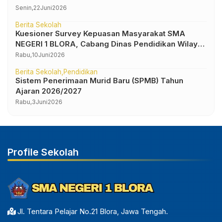
Senin,
22
Juni
2026
Berita Sekolah
Kuesioner Survey Kepuasan Masyarakat SMA
NEGERI 1 BLORA, Cabang Dinas Pendidikan Wilayah
IV
Rabu,
10
Juni
2026
Berita Sekolah
Pendidikan
Sistem Penerimaan Murid Baru (SPMB) Tahun
Ajaran 2026/2027
Rabu,
3
Juni
2026
Profile Sekolah
Jl. Tentara Pelajar No.21 Blora, Jawa Tengah.