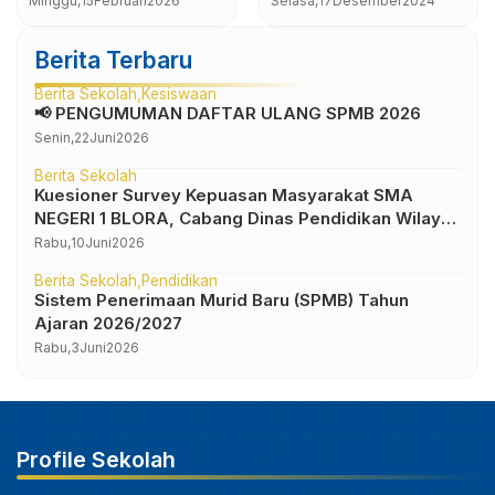
Minggu,
15
Februari
2026
Selasa,
17
Desember
2024
Lingkungan Sekolah
Ganjil Tapel 2024-2025
(MPLS) 2026
Berita Terbaru
Berita Sekolah
Kesiswaan
📢 PENGUMUMAN DAFTAR ULANG SPMB 2026
Senin,
22
Juni
2026
Berita Sekolah
Kuesioner Survey Kepuasan Masyarakat SMA
NEGERI 1 BLORA, Cabang Dinas Pendidikan Wilayah
IV
Rabu,
10
Juni
2026
Berita Sekolah
Pendidikan
Sistem Penerimaan Murid Baru (SPMB) Tahun
Ajaran 2026/2027
Rabu,
3
Juni
2026
Profile Sekolah