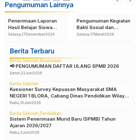
Pengumuman Lainnya
Penerimaan Laporan
Pengumuman Kegiatan
Hasil Belajar Siswa
Bakti Sosial dan
(Raport) Semester
Pengabdian
Selasa,
17
Desember
2024
Selasa,
17
Maret
2026
Ganjil Tapel 2024-2025
Masyarakat
Berita Terbaru
Berita Sekolah
Kesiswaan
📢 PENGUMUMAN DAFTAR ULANG SPMB 2026
Senin,
22
Juni
2026
Berita Sekolah
Kuesioner Survey Kepuasan Masyarakat SMA
NEGERI 1 BLORA, Cabang Dinas Pendidikan Wilayah
IV
Rabu,
10
Juni
2026
Berita Sekolah
Pendidikan
Sistem Penerimaan Murid Baru (SPMB) Tahun
Ajaran 2026/2027
Rabu,
3
Juni
2026