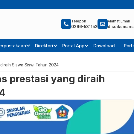
Telepon
Alamat Email
0296-531152
disdiksmans
erpustakaan
Direktori
Portal App
Download
Port
 diraih Siswa Siswi Tahun 2024
s prestasi yang diraih
24