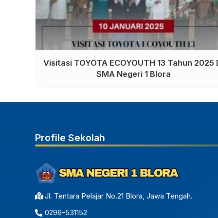
I 1
Jalan Santai Kampanye Brand Sekolah Dala
rangka memperingati HUT ke-65 SMAN 1
Blora
Profile Sekolah
Jl. Tentara Pelajar No.21 Blora, Jawa Tengah.
0296-531152