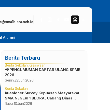
a@sma1blora.sch.id
al Alumni
Berita Terbaru
Berita Sekolah
Kesiswaan
📢 PENGUMUMAN DAFTAR ULANG SPMB
2026
Senin,
22
Juni
2026
Berita Sekolah
Kuesioner Survey Kepuasan Masyarakat
SMA NEGERI 1 BLORA, Cabang Dinas
Pendidikan Wilayah IV
Rabu,
10
Juni
2026