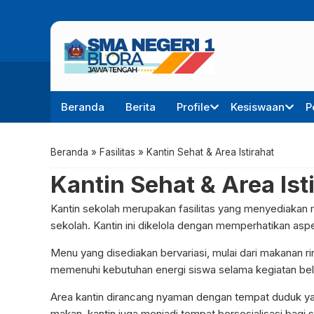
Beranda
Berita
Profile
Kesiswaan
P
Beranda
»
Fasilitas
»
Kantin Sehat & Area Istirahat
Kantin Sehat & Area Ist
Kantin sekolah merupakan fasilitas yang menyediakan
sekolah. Kantin ini dikelola dengan memperhatikan asp
Menu yang disediakan bervariasi, mulai dari makanan ri
memenuhi kebutuhan energi siswa selama kegiatan bela
Area kantin dirancang nyaman dengan tempat duduk yan
makan, kantin juga menjadi tempat bersosialisasi bagi 