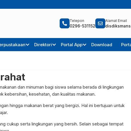
Telepon
Alamat Email
0296-531152
disdiksmans
erpustakaan
Direktori
Portal App
Download
Port
irahat
 makanan dan minuman bagi siswa selama berada di lingkungan
ek kebersihan, kesehatan, dan kualitas makanan.
ngan hingga makanan berat yang bergizi. Hal ini bertujuan untuk
jar.
g cukup serta lingkungan yang bersih. Selain sebagai tempat
siswa.