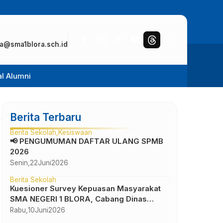
a@sma1blora.sch.id
al Alumni
Berita Terbaru
Berita Sekolah
Kesiswaan
📢 PENGUMUMAN DAFTAR ULANG SPMB
2026
Senin,
22
Juni
2026
Berita Sekolah
Kuesioner Survey Kepuasan Masyarakat
SMA NEGERI 1 BLORA, Cabang Dinas
Pendidikan Wilayah IV
Rabu,
10
Juni
2026