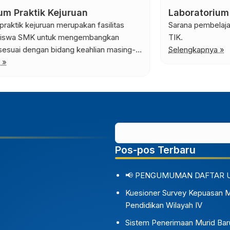
Laboratorium Komputer
Sarana pembelajaran mapel Informatika ataupun eskul
TIK.
Selengkapnya »
n
Pos-pos Terbaru
📢 PENGUMUMAN DAFTAR 
Kuesioner Survey Kepuasan 
Pendidikan Wilayah IV
Sistem Penerimaan Murid Bar