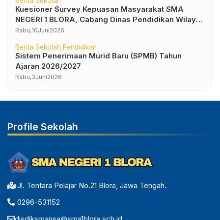
Berita Sekolah
Kuesioner Survey Kepuasan Masyarakat SMA
NEGERI 1 BLORA, Cabang Dinas Pendidikan Wilayah
IV
Rabu,
10
Juni
2026
Berita Sekolah
Pendidikan
Sistem Penerimaan Murid Baru (SPMB) Tahun
Ajaran 2026/2027
Rabu,
3
Juni
2026
Profile Sekolah
Jl. Tentara Pelajar No.21 Blora, Jawa Tengah.
0296-531152
disdiksmansa@sma1blora.sch.id