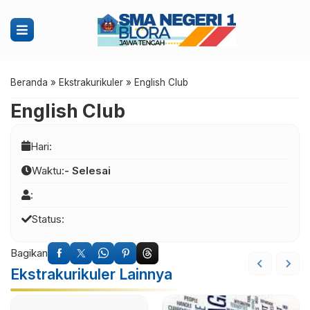
Beranda
»
Ekstrakurikuler
»
English Club
English Club
Hari:
Waktu:
- Selesai
:
Status:
Bagikan
Ekstrakurikuler Lainnya