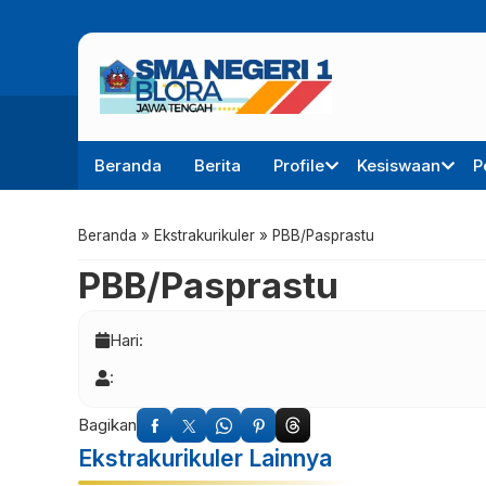
Beranda
Berita
Profile
Kesiswaan
P
Beranda
»
Ekstrakurikuler
»
PBB/Pasprastu
PBB/Pasprastu
Hari:
:
Bagikan
Ekstrakurikuler Lainnya