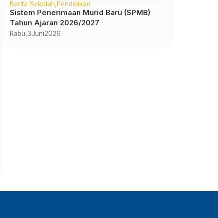
Berita Sekolah
Pendidikan
Sistem Penerimaan Murid Baru (SPMB)
Tahun Ajaran 2026/2027
Rabu,
3
Juni
2026
Jurnalistik/Literasi
Jumlah Anggota:
Pembina:
Selengkapnya »