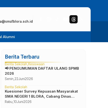
a@sma1blora.sch.id
al Alumni
Berita Terbaru
Berita Sekolah
Kesiswaan
📢 PENGUMUMAN DAFTAR ULANG SPMB
2026
Senin,
22
Juni
2026
Berita Sekolah
Kuesioner Survey Kepuasan Masyarakat
SMA NEGERI 1 BLORA, Cabang Dinas
Pendidikan Wilayah IV
Rabu,
10
Juni
2026