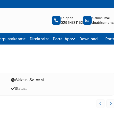
Telepon
Alamat Email
0296-531152
disdiksmans
erpustakaan
Direktori
Portal App
Download
Port
Waktu:
- Selesai
Status: